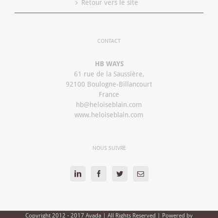
Retour vers le site
CONTACT
HB WAYS
61 rue de la Saussière,
92100 Boulogne-Billancourt
France
hb@heloiseblain.com
www.heloiseblain.com
NOUS SUIVRE
Copyright 2012 - 2017 Avada | All Rights Reserved | Powered by